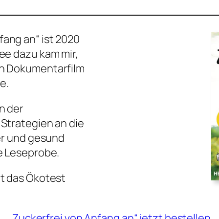
ang an“ ist 2020
ee dazu kam mir,
en Dokumentarfilm
e.
n der
 Strategien an die
ker und gesund
ne Leseprobe.
et das Ökotest
„
Zuckerfrei von Anfang an
“ jetzt bestellen