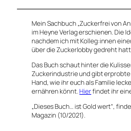
Mein Sachbuch „Zuckerfrei von Anf
im Heyne Verlag erschienen. Die Id
nachdem ich mit Kolleg:innen ein
über die Zuckerlobby gedreht hatt
Das Buch schaut hinter die Kulisse
Zuckerindustrie und gibt erprobte
Hand, wie ihr euch als Familie lec
ernähren könnt.
Hier
findet ihr ei
„
Dieses Buch… ist Gold wert
“, find
Magazin (10/2021).